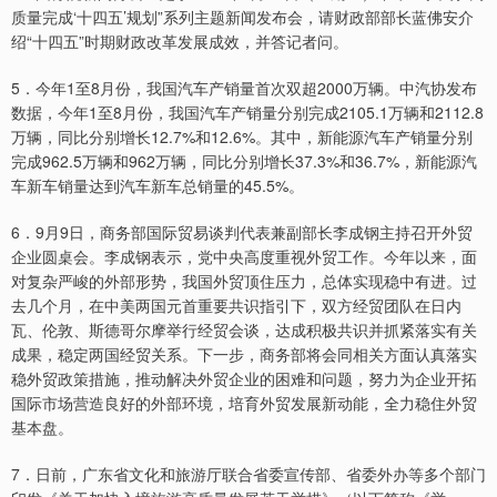
质量完成‘十四五’规划”系列主题新闻发布会，请财政部部长蓝佛安介
绍“十四五”时期财政改革发展成效，并答记者问。
5．今年1至8月份，我国汽车产销量首次双超2000万辆。中汽协发布
数据，今年1至8月份，我国汽车产销量分别完成2105.1万辆和2112.8
万辆，同比分别增长12.7%和12.6%。其中，新能源汽车产销量分别
完成962.5万辆和962万辆，同比分别增长37.3%和36.7%，新能源汽
车新车销量达到汽车新车总销量的45.5%。
6．9月9日，商务部国际贸易谈判代表兼副部长李成钢主持召开外贸
企业圆桌会。李成钢表示，党中央高度重视外贸工作。今年以来，面
对复杂严峻的外部形势，我国外贸顶住压力，总体实现稳中有进。过
去几个月，在中美两国元首重要共识指引下，双方经贸团队在日内
瓦、伦敦、斯德哥尔摩举行经贸会谈，达成积极共识并抓紧落实有关
成果，稳定两国经贸关系。下一步，商务部将会同相关方面认真落实
稳外贸政策措施，推动解决外贸企业的困难和问题，努力为企业开拓
国际市场营造良好的外部环境，培育外贸发展新动能，全力稳住外贸
基本盘。
7．日前，广东省文化和旅游厅联合省委宣传部、省委外办等多个部门