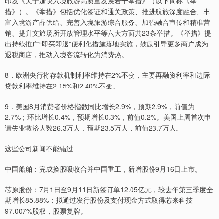
印发《关于加快入境旅游高质量发展若干举措》（以下简称《举
措》）。《举措》包括优化签证和通关政策、推进航旅深度融合、丰
富入境游产品供给、完善入境旅游综合服务、加强融合宣传和精准营
销、提升文旅场所开放管理水平等六大方面共23条举措。《举措》提
出持续推广“即买即退”便利化措施落地实施，鼓励引导更多商户成为
退税商店，推动入境客流转化为消费热。
8．欧洲央行将存款机制利率维持在2%不变，主要再融资利率和边际
贷款利率维持在2.15%和2.40%不变。
9．美国8月消费者价格指数同比增长2.9%，预期2.9%，前值为
2.7%；环比增长0.4%，预期增长0.3%，前值0.2%。美国上周首次申
请失业救济人数26.3万人，预期23.5万人，前值23.7万人。
这些公司新闻不能错过
中国船舶：完成换股吸收合并中国重工，新增股份9月16日上市。
芯原股份：7月1日至9月11日新签订单12.05亿元，较去年第三季度全
期增长85.88%；拟通过发行股份及支付现金方式取得芯来科技
97.007%股权，股票复牌。