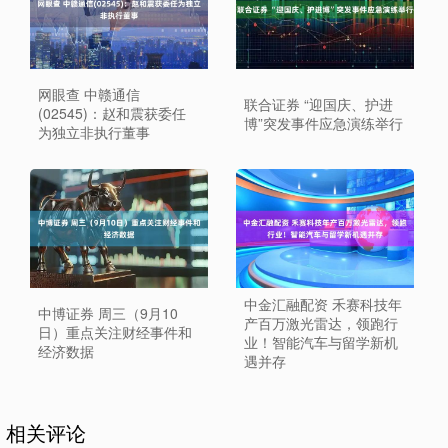
网眼查 中赣通信
联合证券 “迎国庆、护进
(02545)：赵和震获委任
博”突发事件应急演练举行
为独立非执行董事
中金汇融配资 禾赛科技年
中博证券 周三（9月10
产百万激光雷达，领跑行
日）重点关注财经事件和
业！智能汽车与留学新机
经济数据
遇并存
相关评论