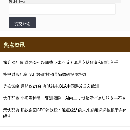
你的邮箱
*
提交评论
热点资讯
东升网配资 湿热会引起哪些身体不适？调理应从饮食和作息入手
掌中财富配资 “AI+教研”推动县域教研提质增效
先锋策略 月销仅21台 奔驰纯电CLA中国遇冷反差欧洲
大圣配资 小贝看博鳌｜亚洲领跑、AI向上，博鳌亚洲论坛的变与不变
无忧配资 蚂蚁集团CEO韩歆毅：通证经济的未来必须深深植根于实体
经济