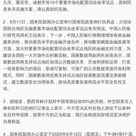
九市、重庆市、成都市等10个要素市场化配置综合改革试点，原则同
意有关实施方案，请认真组织实施。
2．9月11日，国务院新闻办公室举行国务院政策例行吹风会，介绍全
国部分地区实施要素市场化配置综合改革试点有关情况。中国人民银
行研究局局长王信表示，下一步，中国人民银行将围绕增加有效金融
服务供给，推动更高水平的金融开放合作，推动数智赋能金融发展等
方面，加大对要素市场化配置综合改革试点地区的金融支持力度，为
建设全国统一大市场作出积极贡献。国家数据局副局长余英表示，国
家数据局将支持试点地区加强公共数据共享、开放和授权运营，打造
一批有影响力的项目，形成可复制、可推广的公共数据资源开发利用
模式。同时，国家数据局也将支持试点地区探索数据流通交易新模
式，建立数据安全治理体系，推动高质量发展和高水平安全良性互
动。
3．据报道，墨西哥称计划对中国等国征收50%的关税。外交部发言人
林剑在昨日的例行记者会上表示，中方坚决反对在他人胁迫下以各种
名目对华设限，损害中方的正当权益，我们会根据实际情况坚决维护
自身权益。
4．国务院新闻办公室定于2025年9月12日（星期五）下午3时举行“高