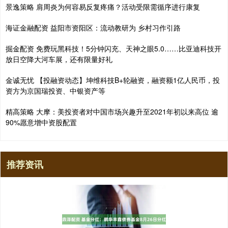
景逸策略 肩周炎为何容易反复疼痛？活动受限需循序进行康复
海证金融配资 益阳市资阳区：流动教研为 乡村习作引路
掘金配资 免费玩黑科技！5分钟闪充、天神之眼5.0……比亚迪科技开
放日空降大河车展，还有限量好礼
金诚无忧 【投融资动态】坤维科技B+轮融资，融资额1亿人民币，投
资方为京国瑞投资、中银资产等
精高策略 大摩：美投资者对中国市场兴趣升至2021年初以来高位 逾
90%愿意增中资股配置
推荐资讯