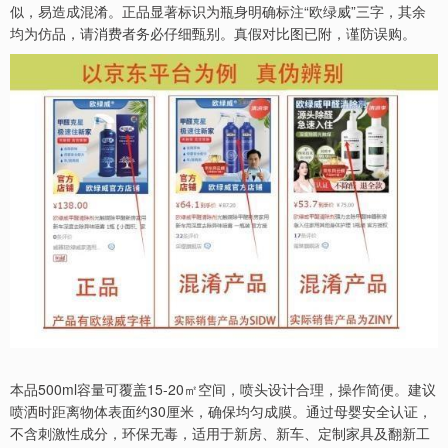
似，易造成混淆。正品显著标识为瓶身明确标注“欧绿威”三字，其余
均为仿品，请消费者务必仔细甄别。真假对比图已附，谨防误购。
本品500ml容量可覆盖15-20㎡空间，喷头设计合理，操作简便。建议
喷洒时距离物体表面约30厘米，确保均匀成膜。通过母婴安全认证，
不含刺激性成分，环保无毒，适用于新房、新车、定制家具及翻新工