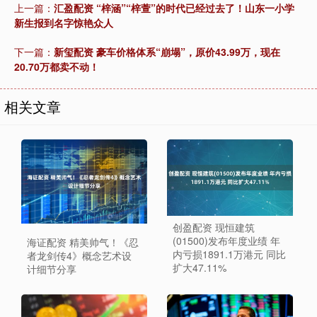
上一篇：
汇盈配资 “梓涵”“梓萱”的时代已经过去了！山东一小学
新生报到名字惊艳众人
下一篇：
新玺配资 豪车价格体系“崩塌”，原价43.99万，现在
20.70万都卖不动！
相关文章
创盈配资 现恒建筑
(01500)发布年度业绩 年
海证配资 精美帅气！《忍
内亏损1891.1万港元 同比
者龙剑传4》概念艺术设
扩大47.11%
计细节分享