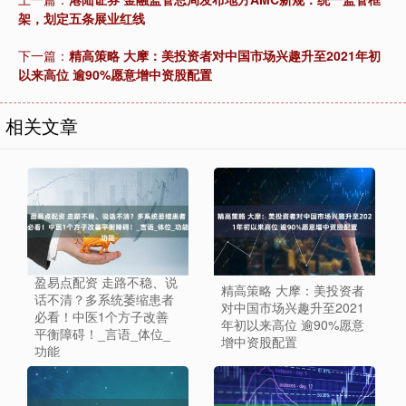
架，划定五条展业红线
下一篇：
精高策略 大摩：美投资者对中国市场兴趣升至2021年初
以来高位 逾90%愿意增中资股配置
相关文章
盈易点配资 走路不稳、说
精高策略 大摩：美投资者
话不清？多系统萎缩患者
对中国市场兴趣升至2021
必看！中医1个方子改善
年初以来高位 逾90%愿意
平衡障碍！_言语_体位_
增中资股配置
功能