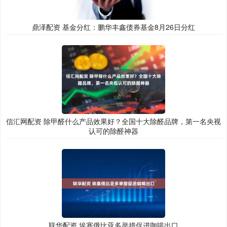
鼎泽配资 基金分红：鹏华丰鑫债券基金8月26日分红
信汇网配资 除甲醛什么产品效果好？全国十大除醛品牌，第一名央视
认可的除醛神器
联华配资 埃塞俄比亚多举措促进咖啡出口