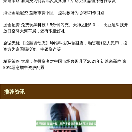
景逸策略 肩周炎为何容易反复疼痛？活动受限需循序进行康复
海证金融配资 益阳市资阳区：流动教研为 乡村习作引路
掘金配资 免费玩黑科技！5分钟闪充、天神之眼5.0……比亚迪科技开
放日空降大河车展，还有限量好礼
金诚无忧 【投融资动态】坤维科技B+轮融资，融资额1亿人民币，投
资方为京国瑞投资、中银资产等
精高策略 大摩：美投资者对中国市场兴趣升至2021年初以来高位 逾
90%愿意增中资股配置
推荐资讯