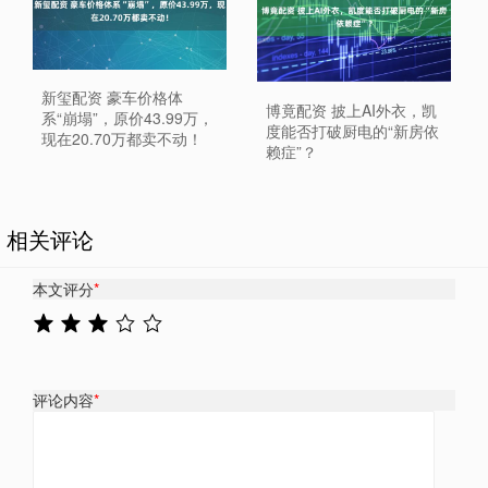
新玺配资 豪车价格体
博竟配资 披上AI外衣，凯
系“崩塌”，原价43.99万，
度能否打破厨电的“新房依
现在20.70万都卖不动！
赖症”？
相关评论
本文评分
*
评论内容
*